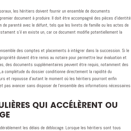
oraux, les héritiers doivent fournir un ensemble de documents
premier document à produire. Il doit être accompagné des pièces d'identité
ien de parenté avec le défunt, tels que les livrets de famille ou les actes de
stament s'il en existe un, car ce document modifie potentiellement la
l'ensemble des comptes et placements à intégrer dans la succession. Si le
propriété doivent être remis au notaire pour permettre leur évaluation et
s cas, des documents supplémentaires peuvent être requis, notamment des
La complétude du dossier conditionne directement la rapidité du
urs et repousse d'autant le moment où les héritiers pourront enfin
effet pas avancer sans disposer de l'ensemble des informations nécessaires
ULIÈRES QUI ACCÉLÈRENT OU
GE
idérablement les délais de déblocage. Lorsque les héritiers sont tous