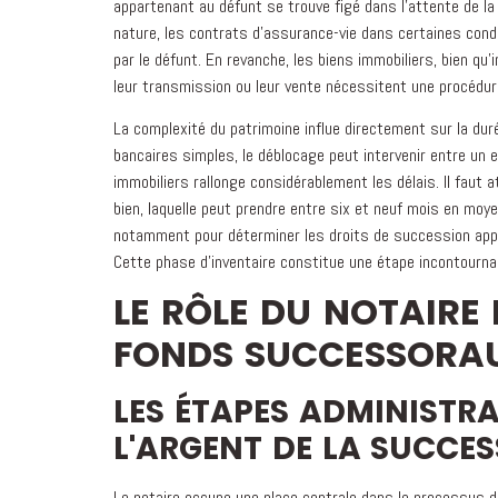
appartenant au défunt se trouve figé dans l'attente de l
nature, les contrats d'assurance-vie dans certaines condi
par le défunt. En revanche, les biens immobiliers, bien q
leur transmission ou leur vente nécessitent une procédure 
La complexité du patrimoine influe directement sur la d
bancaires simples, le déblocage peut intervenir entre un e
immobiliers rallonge considérablement les délais. Il faut a
bien, laquelle peut prendre entre six et neuf mois en moye
notamment pour déterminer les droits de succession applic
Cette phase d'inventaire constitue une étape incontournab
LE RÔLE DU NOTAIRE
FONDS SUCCESSORA
LES ÉTAPES ADMINISTR
L'ARGENT DE LA SUCCE
Le notaire occupe une place centrale dans le processus 