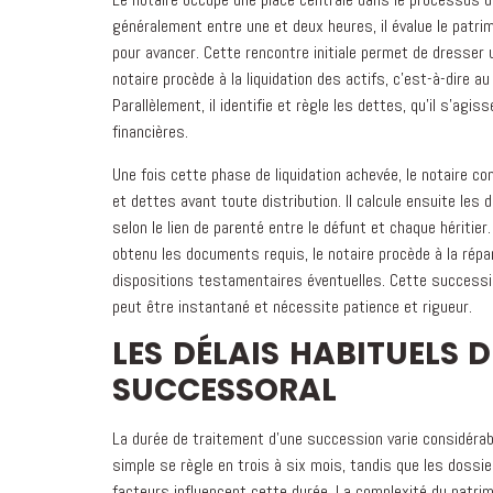
généralement entre une et deux heures, il évalue le patrim
pour avancer. Cette rencontre initiale permet de dresser u
notaire procède à la liquidation des actifs, c'est-à-dire a
Parallèlement, il identifie et règle les dettes, qu'il s'ag
financières.
Une fois cette phase de liquidation achevée, le notaire co
et dettes avant toute distribution. Il calcule ensuite les 
selon le lien de parenté entre le défunt et chaque héritier
obtenu les documents requis, le notaire procède à la répar
dispositions testamentaires éventuelles. Cette successi
peut être instantané et nécessite patience et rigueur.
LES DÉLAIS HABITUELS 
SUCCESSORAL
La durée de traitement d'une succession varie considéra
simple se règle en trois à six mois, tandis que les dossi
facteurs influencent cette durée. La complexité du patri