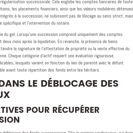
a régularisation successorale. Cela englobe les comptes bancaires de toute
tions, les placements financiers, ainsi que les valeurs mobilières détenue
u'intégrés à la succession, ne subissent pas de blocage au sens strict, mai
spécifique et l'intervention du notaire.
urée du gel. Lorsqu'une succession comprend uniquement des comptes
t deux mois après la liquidation. En revanche, la présence de biens
ttendre la signature de l'attestation de propriété ou la vente effective du
nne. Chaque catégorie d'actif requiert une évaluation rigoureuse,
ables, lesquels varient en fonction du lien de parenté avec le défunt.
le avant toute répartition des fonds entre les héritiers.
 DANS LE DÉBLOCAGE DES
UX
ATIVES POUR RÉCUPÉRER
SSION
de déblocage des fonds successoraux. Dès le premier rendez-vous, qui dure