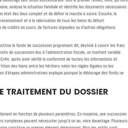
oine, analyse la situation familiale et identifie les documents nécessaires
n état des lieux complet et de définir la marche à suivre. Ensuite, le
u recensement et à la valorisation de tous les biens du défunt.
isse de crédits en cours, de factures impayées ou d'autres obligations
nstitue le fonds de succession proprement dit, destiné à couvrir les frais
droits de succession dus à l'administration fiscale, un montant variable
. Enfin, après avoir vérifié la conformité de toutes les informations et
tition des biens entre les héritiers selon les règles légales ou les
on d'étapes administratives explique pourquoi le déblocage des fonds ne
DE TRAITEMENT DU DOSSIER
blement en fonction de plusieurs paramètres. En moyenne, une succession
ers complexes peuvent nécessiter jusqu'à un an, voire davantage. Plusieurs
moine constitue un premier élément déterminant. Plus les actifs sont