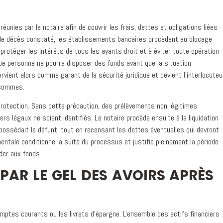
ies par le notaire afin de couvrir les frais, dettes et obligations liées
le décès constaté, les établissements bancaires procèdent au blocage
otéger les intérêts de tous les ayants droit et à éviter toute opération
que personne ne pourra disposer des fonds avant que la situation
ervient alors comme garant de la sécurité juridique et devient l'interlocuteu
 sommes.
 protection. Sans cette précaution, des prélèvements non légitimes
rs légaux ne soient identifiés. Le notaire procède ensuite à la liquidation
 possédait le défunt, tout en recensant les dettes éventuelles qui devront
entale conditionne la suite du processus et justifie pleinement la période
der aux fonds.
PAR LE GEL DES AVOIRS APRÈS
ptes courants ou les livrets d'épargne. L'ensemble des actifs financiers